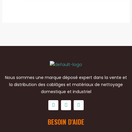
Nous sommes une marque déposé expert dans la vente et
la distribution des cablâges et matériaux de nettoyage
domestique et industriel
F
T
Y
a
w
o
BESOIN D'AIDE
c
i
u
e
t
t
b
t
u