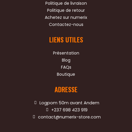
o
e
b
Politique de livraison
o
r
e
Politique de retour
k
Achetez sur numerix
Contactez-nous
LIENS UTILES
Présentation
Blog
FAQs
Boutique
ADRESSE
Logpom 50m avant Andem
+237 698 423 919
contact@numerix-store.com