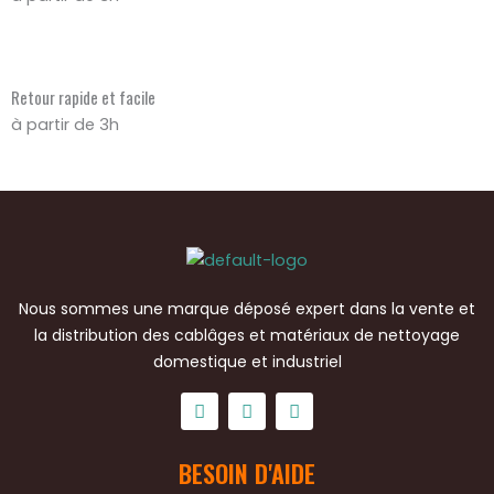
Retour rapide et facile
à partir de 3h
Nous sommes une marque déposé expert dans la vente et
la distribution des cablâges et matériaux de nettoyage
domestique et industriel
F
T
Y
a
w
o
BESOIN D'AIDE
c
i
u
e
t
t