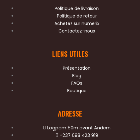
b
t
u
o
e
b
Politique de livraison
o
r
e
Politique de retour
k
Achetez sur numerix
Contactez-nous
LIENS UTILES
Présentation
Blog
FAQs
Boutique
ADRESSE
Logpom 50m avant Andem
+237 698 423 919