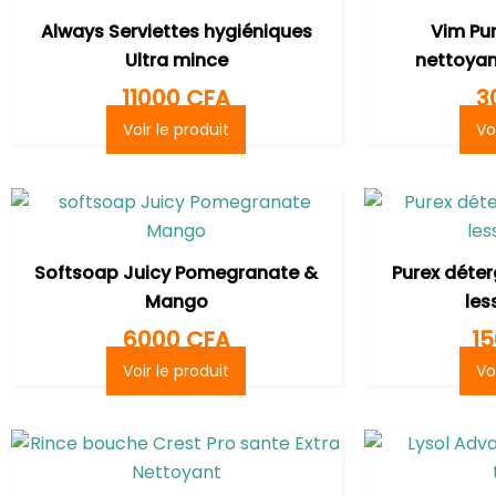
Always Serviettes hygiéniques
Vim Pu
Ultra mince
nettoyan
11000
CFA
3
Voir le produit
Vo
Softsoap Juicy Pomegranate &
Purex déter
Mango
less
6000
CFA
1
Voir le produit
Vo