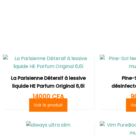
La Parisienne Détersif à lessive
Pine-
liquide HE Parfum Original 6,6l
désinfect
14000
CFA
9
Voir le produit
Vo