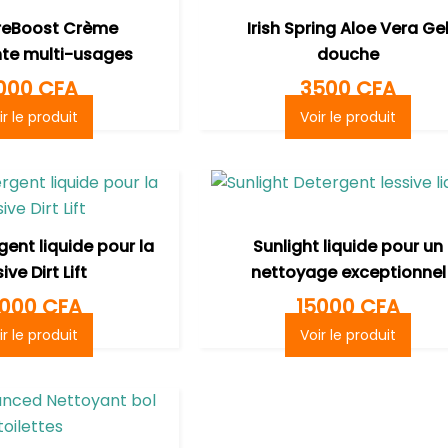
reBoost Crème
Irish Spring Aloe Vera Ge
te multi-usages
douche
000
CFA
3500
CFA
ir le produit
Voir le produit
gent liquide pour la
Sunlight liquide pour un
ive Dirt Lift
nettoyage exceptionnel
5000
CFA
15000
CFA
ir le produit
Voir le produit