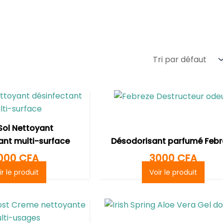
Sol Nettoyant
ant multi-surface
Désodorisant parfumé Febr
000
CFA
3000
CFA
ir le produit
Voir le produit