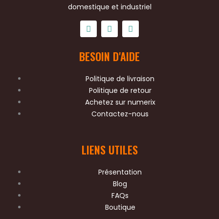
domestique et industriel
F
T
Y
a
w
o
BESOIN D'AIDE
c
i
u
e
t
t
b
t
u
o
e
b
Politique de livraison
o
r
e
Politique de retour
k
Achetez sur numerix
Contactez-nous
LIENS UTILES
Présentation
Blog
FAQs
Boutique