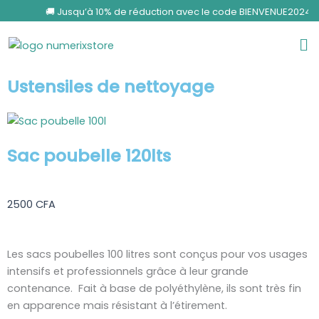
Aller
🚚 Jusqu’à 10% de réduction avec le code BIENVENUE2024 po
au
Me
contenu
Ustensiles de nettoyage
Sac poubelle 120lts
2500
CFA
Les sacs poubelles 100 litres sont conçus pour vos usages
intensifs et professionnels grâce à leur grande
contenance. Fait à base de polyéthylène, ils sont très fin
en apparence mais résistant à l’étirement.