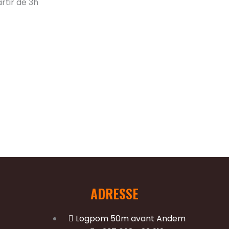
rtir de 3h
ADRESSE
Logpom 50m avant Andem