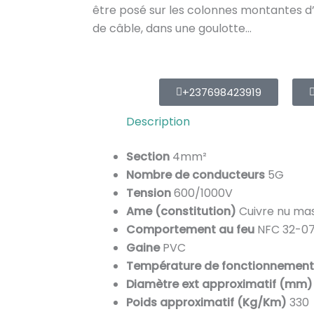
être posé sur les colonnes montantes d’
de câble, dans une goulotte…
+237698423919
Description
Section
4mm²
Nombre de conducteurs
5G
Tension
600/1000V
Ame (constitution)
Cuivre nu mas
Comportement au feu
NFC 32-070
Gaine
PVC
Température de fonctionnemen
Diamètre ext approximatif (mm)
Poids approximatif (Kg/Km)
330