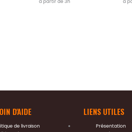
à partir de 3h
à pa
OIN D'AIDE
LIENS UTILES
itique de livraison
Présentation