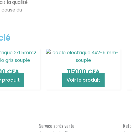
it la qualité
à cause du
cié
00
CFA
115000
CFA
e produit
Voir le produit
Service après vente
Retou