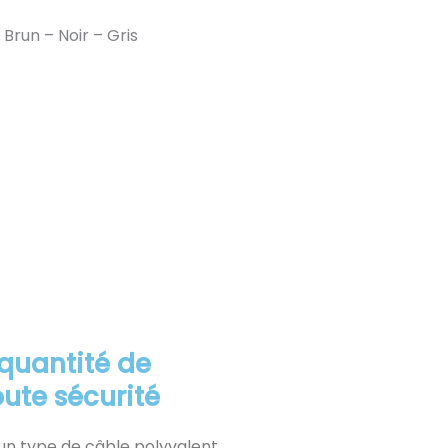
Brun – Noir – Gris
quantité de
oute sécurité
un type de câble polyvalent