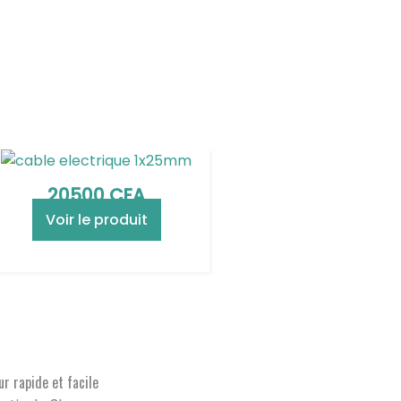
20500
CFA
Voir le produit
r rapide et facile