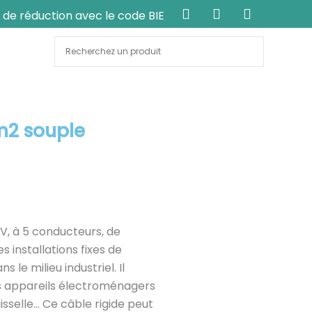
F
T
Y
 réduction avec le code BIENVENUE2024 pour votre pre
a
w
o
c
i
u
e
t
t
b
t
u
o
e
b
o
r
e
k
m2 souple
V, à 5 conducteurs, de
installations fixes de
 le milieu industriel. Il
s appareils électroménagers
sselle… Ce câble rigide peut