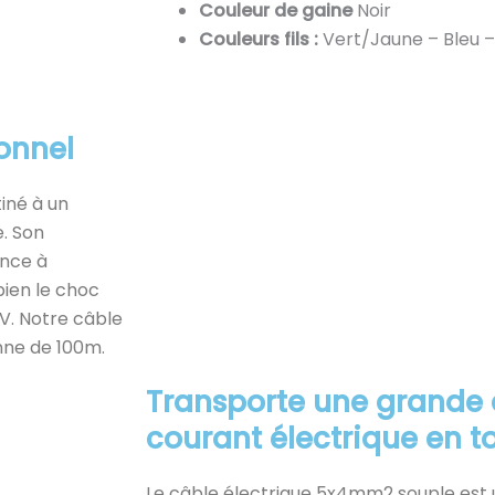
Couleur de gaine
Noir
Couleurs fils :
Vert/Jaune – Bleu – 
ionnel
iné à un
e. Son
ance à
bien le choc
UV. Notre câble
nne de 100m.
Transporte une grande 
courant électrique en t
Le câble électrique 5x4mm2 souple est 