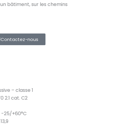
un bâtiment, sur les chemins
Contactez-nous
sive – classe 1
 2.1 cat. C2
t
-25/+60°C
13,9