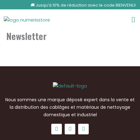
Aller
🚚 Jusqu’à 10% de réduction avec le code BIENVENU
au
Me
contenu
Newsletter
Nous sommes une marque déposé expert dans la vente et
la distribution des cablâges et matériaux de nettoyage
domestique et industriel
F
T
Y
a
w
o