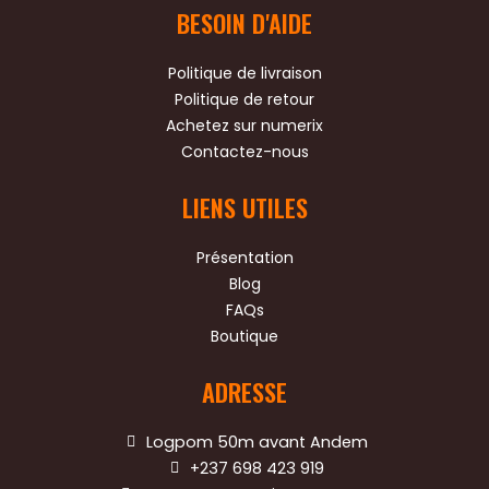
BESOIN D'AIDE
c
i
u
e
t
t
b
t
u
o
e
b
Politique de livraison
o
r
e
Politique de retour
k
Achetez sur numerix
Contactez-nous
LIENS UTILES
Présentation
Blog
FAQs
Boutique
ADRESSE
Logpom 50m avant Andem
+237 698 423 919